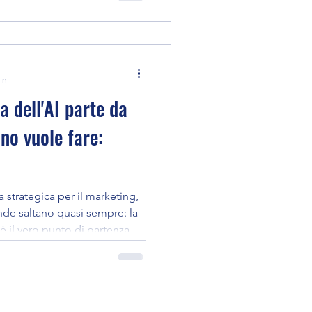
in
a dell'AI parte da
no vuole fare:
a strategica per il marketing,
nde saltano quasi sempre: la
è il vero punto di partenza.