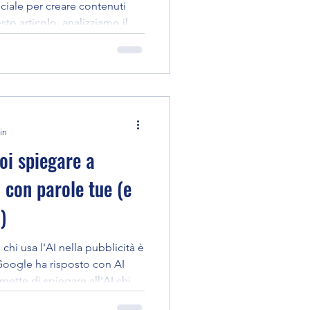
ficiale per creare contenuti
sto articolo, analizziamo il
rmesso al brand di dimezzare i
puoi applicare lo stesso
e per ottenere risultati
in
oi spiegare a
 con parole tue (e
)
chi usa l'AI nella pubblicità è
Google ha risposto con AI
ette di spiegare all'AI chi
 comunicare, usando parole