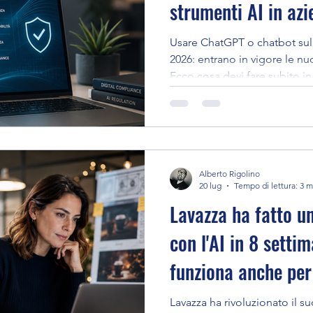
strumenti AI in az
Instagram
Usare ChatGPT o chatbot sul 
2026: entrano in vigore le nu
Ecco cosa devi fare subito in
e gestire la trasparenza.
Alberto Rigolino
20 lug
Tempo di lettura: 3 m
Lavazza ha fatto un
con l'AI in 8 setti
funziona anche per
Lavazza ha rivoluzionato il su