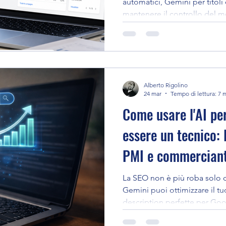
automatici, Gemini per titol
mantenere il controllo del 
italiano.
Alberto Rigolino
24 mar
Tempo di lettura: 7 
Come usare l'AI pe
essere un tecnico: 
PMI e commerciant
La SEO non è più roba solo 
Gemini puoi ottimizzare il tu
description perfette per Goo
in meno tempo di quanto pe