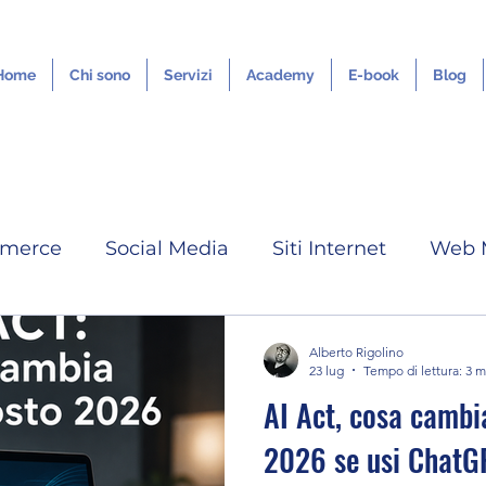
Home
Chi sono
Servizi
Academy
E-book
Blog
merce
Social Media
Siti Internet
Web 
IA
Google ADS
Tutorial
Grafica Digita
Alberto Rigolino
23 lug
Tempo di lettura: 3 m
AI Act, cosa cambi
Servizi Outsourcing
Youtube
Linkedin
2026 se usi ChatGP