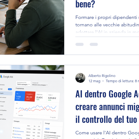
bene?
Formare i propri dipendenti 
tornano alle vecchie abitudin
adottare l'AI in azienda in 
Alberto Rigolino
12 mag
Tempo di lettura: 8 
AI dentro Google A
creare annunci mig
il controllo del tu
Come usare l'AI dentro Goog