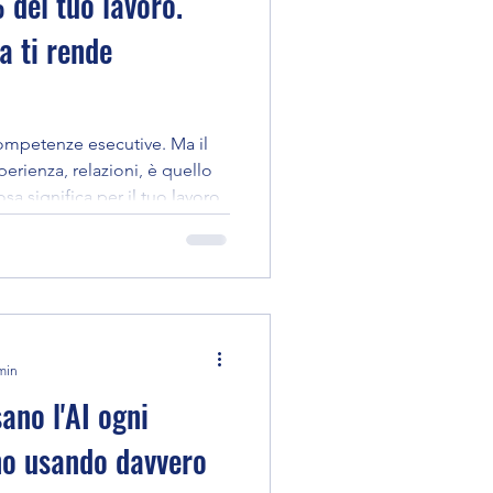
 del tuo lavoro.
 ti rende
competenze esecutive. Ma il
erienza, relazioni, è quello
sa significa per il tuo lavoro
min
sano l'AI ogni
no usando davvero