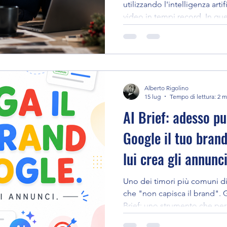
utilizzando l'intelligenza arti
video in tempi record. In que
processo in 4 fasi che ha pe
tempi di produzione e come 
metodo alla tua comunicazion
professionali.
Alberto Rigolino
15 lug
Tempo di lettura: 2 m
AI Brief: adesso pu
Google il tuo brand
lui crea gli annunci
Uno dei timori più comuni di 
che "non capisca il brand". 
Brief: uno strumento che perm
sei, a chi parli e come vuoi