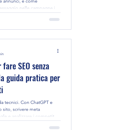
i e annunci, e come
messaggio nelle campagne in
min
r fare SEO senza
la guida pratica per
i
da tecnici. Con ChatGPT e
o sito, scrivere meta
gle e analizzare i competitor
nsi — senza API, senza