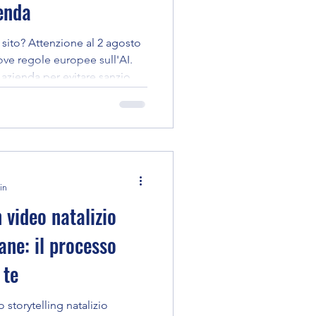
ienda
sito? Attenzione al 2 agosto
ove regole europee sull'AI.
 azienda per evitare sanzioni
in
 video natalizio
mane: il processo
 te
o storytelling natalizio