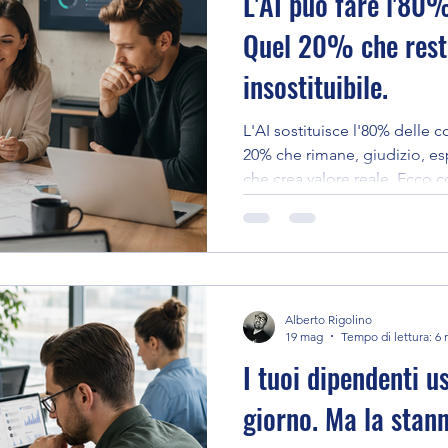
L'AI può fare l'80%
Quel 20% che resta
insostituibile.
L'AI sostituisce l'80% delle 
20% che rimane, giudizio, esp
che crea valore reale. Ecco co
Alberto Rigolino
19 mag
Tempo di lettura: 6 
I tuoi dipendenti u
giorno. Ma la stan