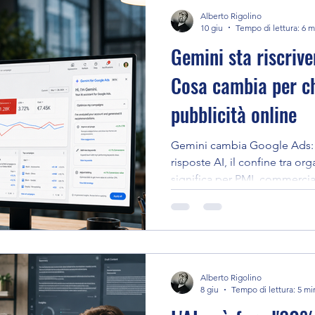
Alberto Rigolino
10 giu
Tempo di lettura: 6 m
Gemini sta riscriv
Cosa cambia per ch
pubblicità online
Gemini cambia Google Ads: g
risposte AI, il confine tra o
significa per PMI, commercian
Italia
Alberto Rigolino
8 giu
Tempo di lettura: 5 mi