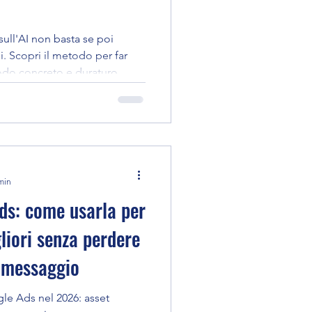
sull'AI non basta se poi
i. Scopri il metodo per far
modo concreto e duraturo.
min
ds: come usarla per
liori senza perdere
o messaggio
le Ads nel 2026: asset