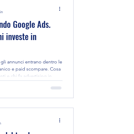
in
endo Google Ads.
i investe in
li annunci entrano dentro le
rganico e paid scompare. Cosa
ti e chi fa advertising in
n