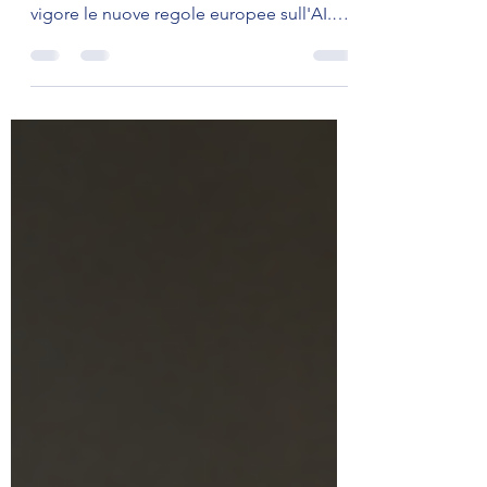
Usare ChatGPT o chatbot sul sito?
Attenzione al 2 agosto 2026: entrano in
vigore le nuove regole europee sull'AI.
Ecco cosa devi fare subito in azienda per
evitare sanzioni e gestire la trasparenza.