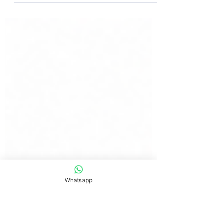
natalizio utilizzando l'intelligenza
artificiale per creare contenuti video in
tempi record. In questo articolo,
analizziamo il processo in 4 fasi che ha
permesso al brand di dimezzare i tempi di
produzione e come puoi applicare lo
stesso metodo alla tua comunicazione
per ottenere risultati professionali.
Whatsapp