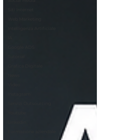
Social Media
Siti Internet
Web Marketing
Intelligenza Artificiale
IA
Google ADS
Tutorial
Grafica Digitale
News
Video
Instagram
Servizi Outsourcing
Youtube
Linkedin
Formazione aziendale