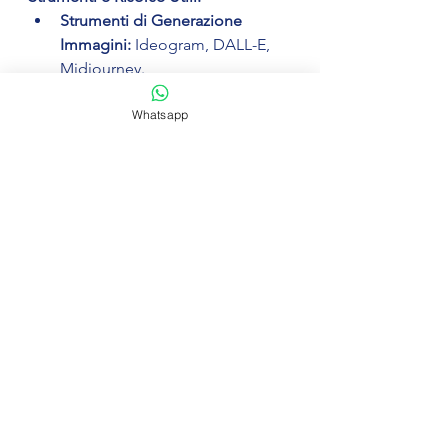
Strumenti di Generazione 
Immagini:
 Ideogram, DALL-E, 
Midjourney.
Libro Consigliato:
"Gestisci il 
Whatsapp
negozio con ChatGPT".
Canale YouTube:
Studio SeiSei 
Digital Marketing.
Scarica le Slide del 
Tutorial:
[Link alle slide in PDF]
Scarica il File Excel con gli 
Esempi di Prompt:
 [Link al file 
Excel]
Conclusioni:
 L'Intelligenza Artificiale 
è uno strumento potente e versatile 
che trasforma la gestione dei social 
media. Che tu voglia creare 
post 
accattivanti, immagini di alta qualità 