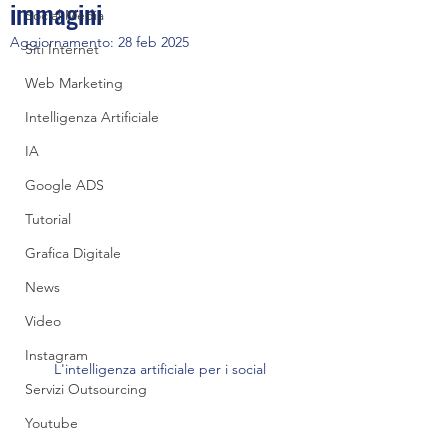
immagini
Social Media
Aggiornamento:
28 feb 2025
Siti Internet
Web Marketing
Intelligenza Artificiale
IA
Google ADS
Tutorial
Grafica Digitale
News
Video
Instagram
L'intelligenza artificiale per i social
Servizi Outsourcing
Youtube