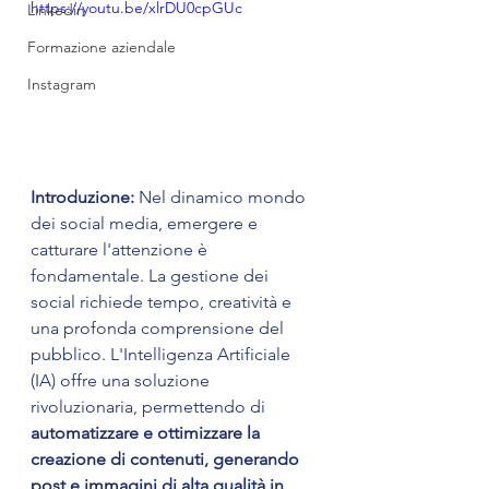
https://youtu.be/xlrDU0cpGUc
Linkedin
Formazione aziendale
Instagram
Introduzione:
 Nel dinamico mondo 
dei social media, emergere e 
catturare l'attenzione è 
fondamentale. La gestione dei 
social richiede tempo, creatività e 
una profonda comprensione del 
pubblico. L'Intelligenza Artificiale 
(IA) offre una soluzione 
rivoluzionaria, permettendo di 
automatizzare e ottimizzare la 
creazione di contenuti, generando 
post e immagini di alta qualità in 