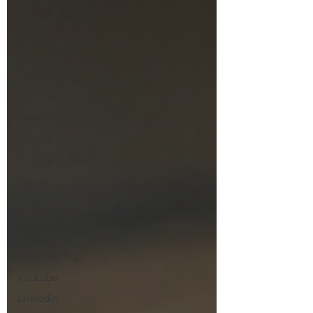
Social Media
Siti Internet
Web Marketing
Intelligenza
Artificiale
IA
Google ADS
Tutorial
Grafica Digitale
News
Video
Instagram
Servizi
Outsourcing
Youtube
Linkedin