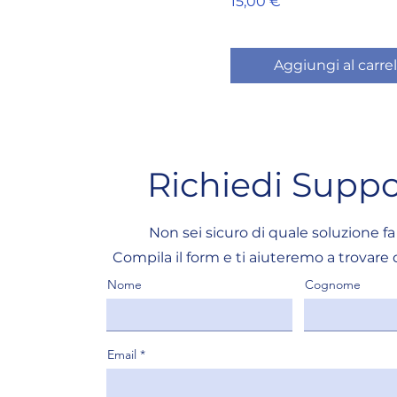
Prezzo
15,00 €
Aggiungi al carrel
Richiedi Suppo
Non sei sicuro di quale soluzione fa
Compila il form e ti aiuteremo a trovare 
Nome
Cognome
Email