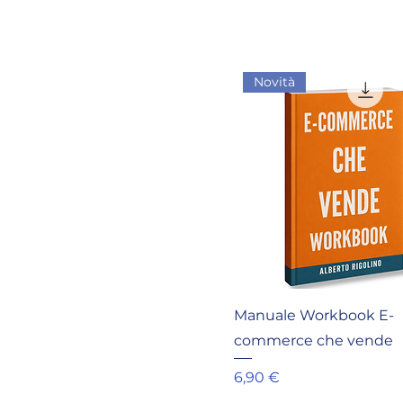
Novità
Manuale Workbook E-
commerce che vende
Prezzo
6,90 €