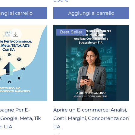
ngi al carrello
Aggiungi al carrello
Best Seller
agne Per E-
Aprire un E-commerce: Analisi,
oogle, Meta, Tik
Costi, Margini, Concorrenza con
 L’IA
l’IA