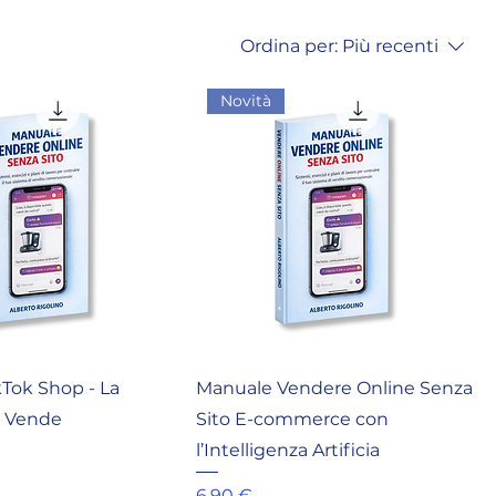
Ordina per:
Più recenti
Novità
Tok Shop - La
Manuale Vendere Online Senza
e Vende
Sito E-commerce con
l’Intelligenza Artificia
Prezzo
6,90 €