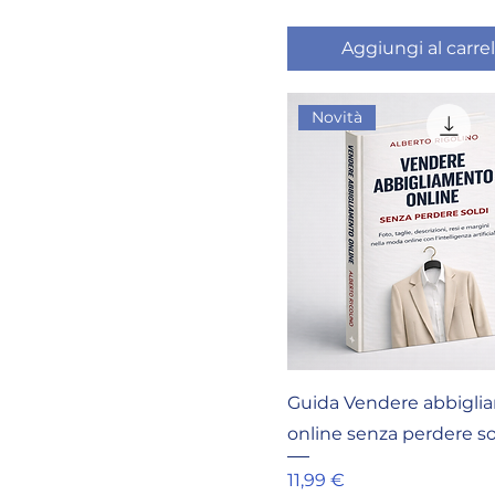
Aggiungi al carrel
Novità
Guida Vendere abbigli
online senza perdere so
Prezzo
11,99 €