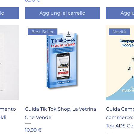
lo
Aggiungi al carrello
Aggiu
Best Seller
Novità
amento
Guida Tik Tok Shop, La Vetrina
Guida Camp
ldi
Che Vende
commerce: G
Tok ADS Con
Prezzo
10,99 €