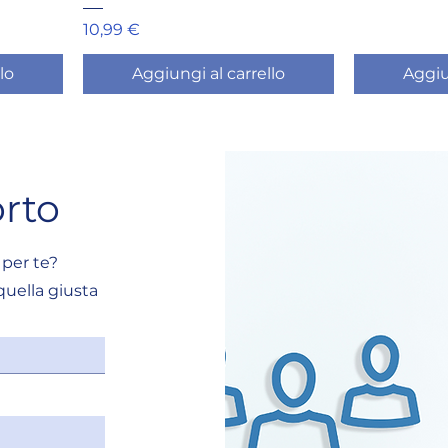
Prezzo
10,99 €
lo
Aggiungi al carrello
Aggiu
rto
 per te?
quella giusta