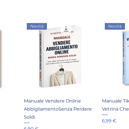
Novità
Novità
Manuale Vendere Online
Manuale Tik
AbbigliamentoSenza Perdere
Vetrina Ch
Soldi
Prezzo
6,99 €
Prezzo
6,90 €