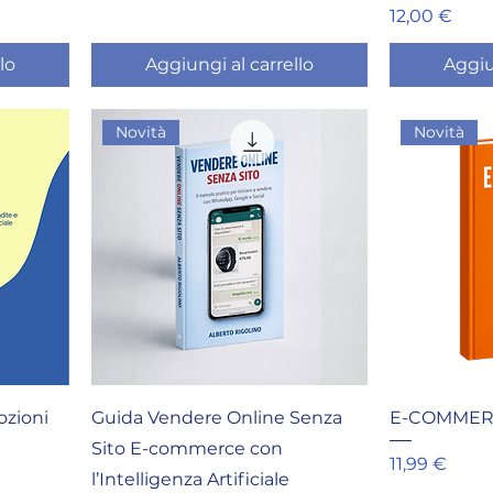
Prezzo
12,00 €
lo
Aggiungi al carrello
Aggiu
Novità
Novità
ozioni
Guida Vendere Online Senza
E-COMMER
Sito E-commerce con
Prezzo
11,99 €
l’Intelligenza Artificiale