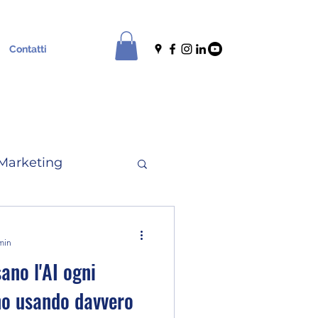
Contatti
Marketing
le
News
min
sano l'AI ogni
no usando davvero