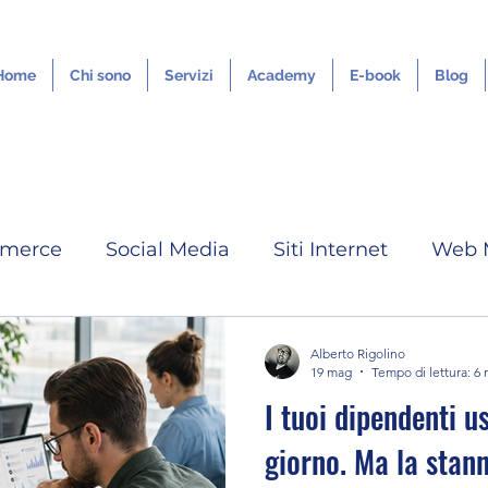
Home
Chi sono
Servizi
Academy
E-book
Blog
merce
Social Media
Siti Internet
Web 
IA
Google ADS
Tutorial
Grafica Digita
Alberto Rigolino
19 mag
Tempo di lettura: 6 
I tuoi dipendenti u
Servizi Outsourcing
Youtube
Linkedin
giorno. Ma la stan