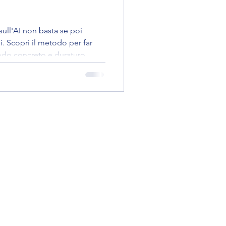
sull'AI non basta se poi
i. Scopri il metodo per far
modo concreto e duraturo.