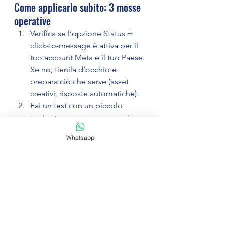
Come applicarlo subito: 3 mosse 
operative
Verifica se l’opzione Status + 
click-to-message è attiva per il 
tuo account Meta e il tuo Paese. 
Se no, tienila d’occhio e 
prepara ciò che serve (asset 
creativi, risposte automatiche).
Fai un test con un piccolo 
budget: prepara un annuncio 
Status con messaggio chiaro, 
Whatsapp
visual accattivante e CTA “Scrivi 
ora” per un’offerta o 
promozione. Misura contatti, 
costi per chat, tasso di 
conversione.
Analizza i risultati: guarda non 
solo quante chat partono ma 