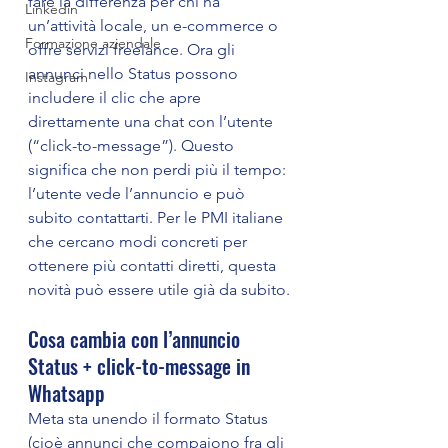
fare la differenza per chi ha 
Linkedin
un’attività locale, un e-commerce o 
Formazione aziendale
offre servizi freelance. Ora gli 
annunci nello Status possono 
Instagram
includere il clic che apre 
direttamente una chat con l’utente 
(“click-to-message”). Questo 
significa che non perdi più il tempo: 
l’utente vede l’annuncio e può 
subito contattarti. Per le PMI italiane 
che cercano modi concreti per 
ottenere più contatti diretti, questa 
novità può essere utile già da subito.
Cosa cambia con l’annuncio 
Status + click-to-message in 
Whatsapp
Meta sta unendo il formato Status 
(cioè annunci che compaiono fra gli 