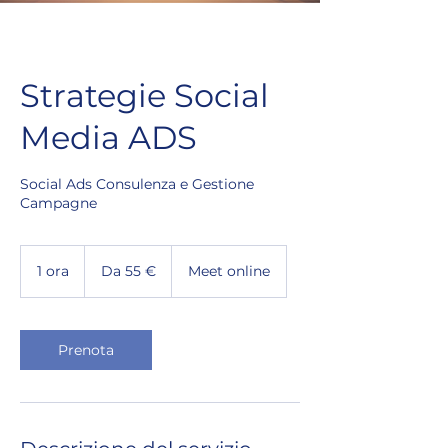
Strategie Social
Media ADS
Social Ads Consulenza e Gestione
Campagne
Da
55
1 ora
1
Da 55 €
Meet online
euro
o
r
Prenota