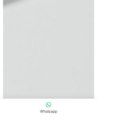
organici. Questo riduce i click ma
aumenta l’importanza di farsi citare come
fonte autorevole. La SEO del 2025
richiede contenuti chiari, strutturati e
ottimizzati per l’IA, capaci di essere
sintetizzati e valorizzati nei nuovi formati
generativi
Whatsapp