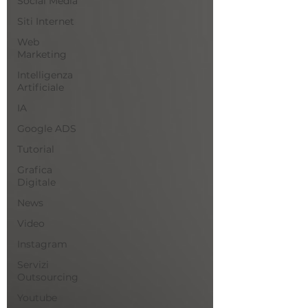
Social Media
Siti Internet
Web
Marketing
Intelligenza
Artificiale
IA
Google ADS
Tutorial
Grafica
Digitale
News
Video
Instagram
Servizi
Outsourcing
Youtube