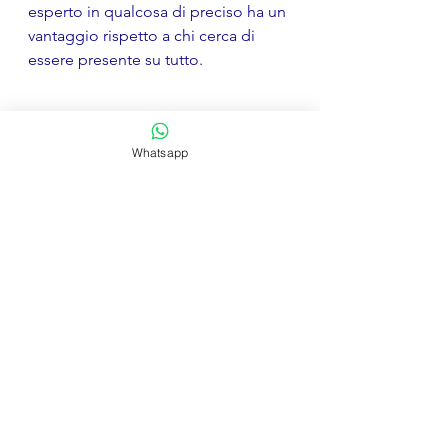
esperto in qualcosa di preciso ha un 
vantaggio rispetto a chi cerca di 
essere presente su tutto.
Il punto
Whatsapp
Google sta diventando qualcosa di 
più complesso di un motore di 
ricerca. Sta costruendo un sistema in 
cui la reputazione digitale — non 
solo la qualità di una singola pagina 
— influenza la visibilità online.
Chi inizia a lavorarci adesso ha un 
vantaggio su chi aspetta che il 
cambiamento sia già 
completamente visibile.