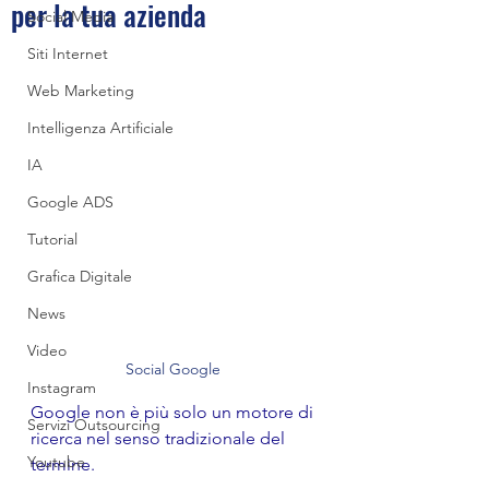
per la tua azienda
Social Media
Siti Internet
Web Marketing
Intelligenza Artificiale
IA
Google ADS
Tutorial
Grafica Digitale
News
Video
Social Google 
Instagram
Google non è più solo un motore di 
Servizi Outsourcing
ricerca nel senso tradizionale del 
Youtube
termine.