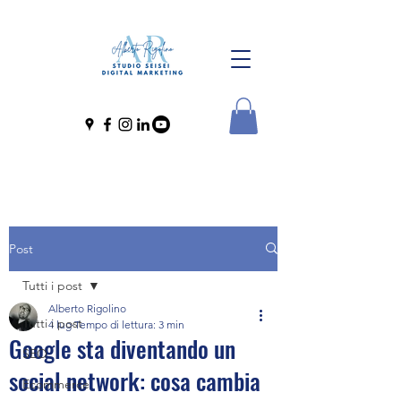
Post
Tutti i post
Alberto Rigolino
Tutti i post
4 lug
Tempo di lettura: 3 min
Google sta diventando un
SEO
social network: cosa cambia
Ecommerce