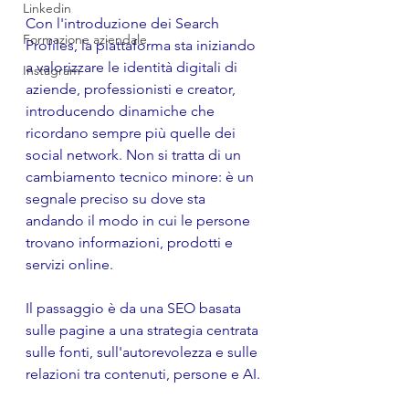
Linkedin
Con l'introduzione dei Search 
Formazione aziendale
Profiles, la piattaforma sta iniziando 
a valorizzare le identità digitali di 
Instagram
aziende, professionisti e creator, 
introducendo dinamiche che 
ricordano sempre più quelle dei 
social network. Non si tratta di un 
cambiamento tecnico minore: è un 
segnale preciso su dove sta 
andando il modo in cui le persone 
trovano informazioni, prodotti e 
servizi online.
Il passaggio è da una SEO basata 
sulle pagine a una strategia centrata 
sulle fonti, sull'autorevolezza e sulle 
relazioni tra contenuti, persone e AI.