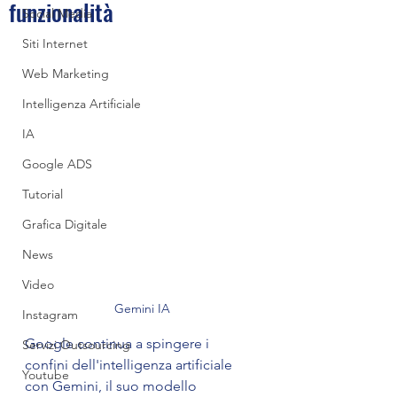
funzionalità
Social Media
Siti Internet
Web Marketing
Intelligenza Artificiale
IA
Google ADS
Tutorial
Grafica Digitale
News
Video
Gemini IA
Instagram
Google continua a spingere i 
Servizi Outsourcing
confini dell'intelligenza artificiale 
Youtube
con Gemini, il suo modello 