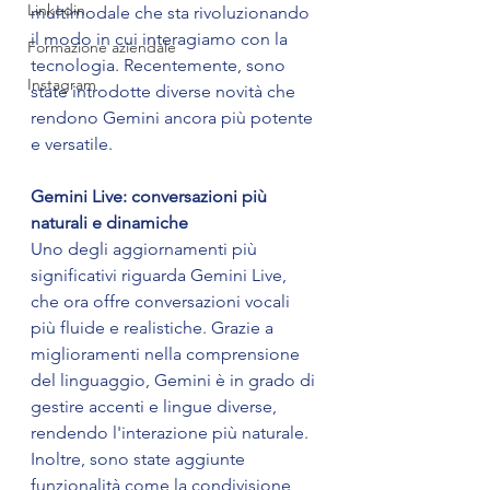
Linkedin
multimodale che sta rivoluzionando 
il modo in cui interagiamo con la 
Formazione aziendale
tecnologia. Recentemente, sono 
Instagram
state introdotte diverse novità che 
rendono Gemini ancora più potente 
e versatile.
Gemini Live: conversazioni più 
naturali e dinamiche
Uno degli aggiornamenti più 
significativi riguarda Gemini Live, 
che ora offre conversazioni vocali 
più fluide e realistiche. Grazie a 
miglioramenti nella comprensione 
del linguaggio, Gemini è in grado di 
gestire accenti e lingue diverse, 
rendendo l'interazione più naturale. 
Inoltre, sono state aggiunte 
funzionalità come la condivisione 