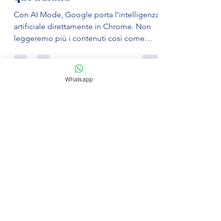
entra nella navigazione
quotidiana
Con AI Mode, Google porta l’intelligenza
artificiale direttamente in Chrome. Non
leggeremo più i contenuti così come
sono scritti: saranno interpretati, riassunti
Whatsapp
e arricchiti dall’AI. Una svolta che cambia
il modo di navigare online e che apre
nuove sfide per aziende, marketer e
professionisti.