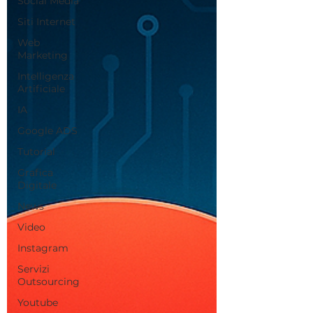
Social Media
Siti Internet
Web
Marketing
Intelligenza
Artificiale
IA
Google ADS
Tutorial
Grafica
Digitale
News
Video
Instagram
Servizi
Outsourcing
Youtube