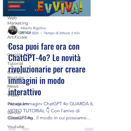
Social Media
Siti Internet
Web
Marketing
Alberto Rigolino
Intelligenza
28 mar 2025
Tempo di lettura: 2 min
Artificiale
Cosa puoi fare ora con
IA
ChatGPT-4o? Le novità
Google ADS
Tutorial
rivoluzionarie per creare
Grafica
immagini in modo
Digitale
News
interattivo
Video
Novità Immagini ChatGPT 4o GUARDA IL
Instagram
VIDEO TUTORIAL 👇 Con l’arrivo di
Servizi
ChatGPT-4o , il modo in cui possiamo
Outsourcing
creare contenuti visivi è...
Youtube