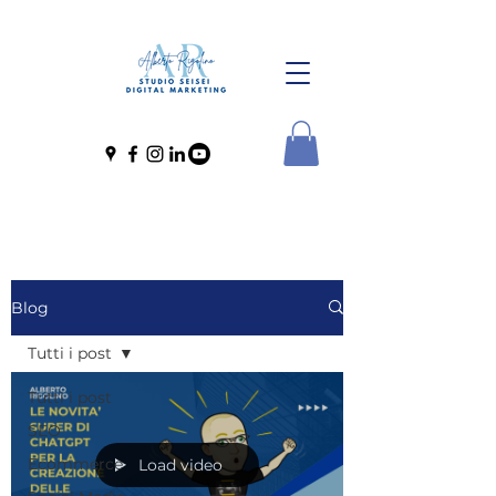
Blog
Tutti i post
Tutti i post
SEO
Ecommerce
Load video