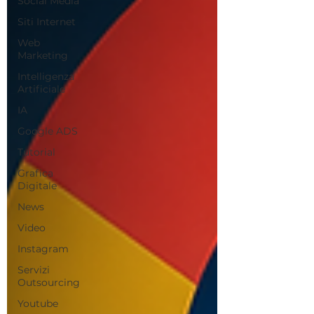
Social Media
Siti Internet
Web
Marketing
Intelligenza
Artificiale
IA
Google ADS
Tutorial
Grafica
Digitale
News
Video
Instagram
Servizi
Outsourcing
Youtube