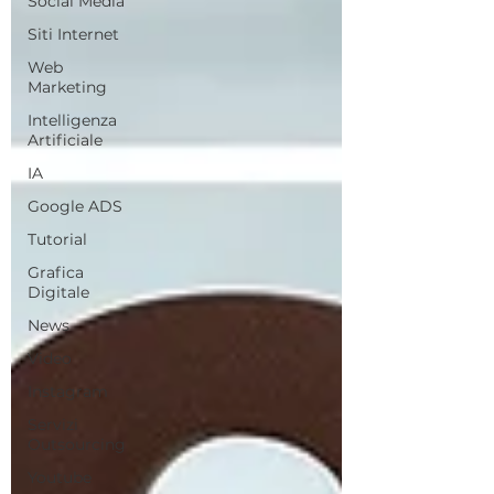
Social Media
Siti Internet
Web
Marketing
Intelligenza
Artificiale
IA
Google ADS
Tutorial
Grafica
Digitale
News
Video
Instagram
Servizi
Outsourcing
Youtube