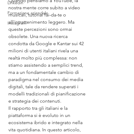
Quando pensiamo a YouTube, la 
Linkedin
nostra mente corre subito a video 
Formazione aziendale
musicali, tutorial fai-da-te o 
all'intrattenimento leggero. Ma 
Instagram
queste percezioni sono ormai 
obsolete. Una nuova ricerca 
condotta da Google e Kantar sui 42 
milioni di utenti italiani rivela una 
realtà molto più complessa: non 
stiamo assistendo a semplici trend, 
ma a un fondamentale cambio di 
paradigma nel consumo dei media 
digitali, tale da rendere superati i 
modelli tradizionali di pianificazione 
e strategia dei contenuti.
Il rapporto tra gli italiani e la 
piattaforma si è evoluto in un 
ecosistema ibrido e integrato nella 
vita quotidiana. In questo articolo, 