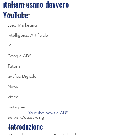
italiani usano davvero
Social Media
YouTube
Siti Internet
Web Marketing
Intelligenza Artificiale
IA
Google ADS
Tutorial
Grafica Digitale
News
Video
Instagram
Youtube news e ADS
Servizi Outsourcing
Introduzione
Youtube