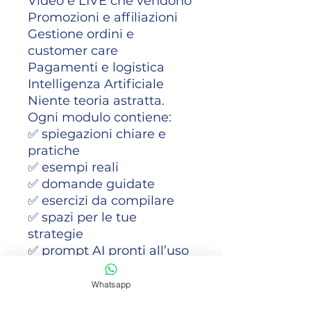
Video e LIVE che vendono
Promozioni e affiliazioni
Gestione ordini e
customer care
Pagamenti e logistica
Intelligenza Artificiale
Niente teoria astratta.
Ogni modulo contiene:
✅ spiegazioni chiare e
pratiche
✅ esempi reali
✅ domande guidate
✅ esercizi da compilare
✅ spazi per le tue
strategie
✅ prompt AI pronti all’uso
✅ checklist finali di
controllo
Whatsapp
Alla fine, avrai un TikTok