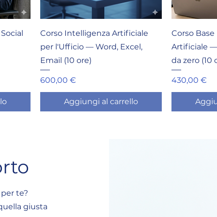
 Social
Corso Intelligenza Artificiale
Corso Base 
per l'Ufficio — Word, Excel,
Artificiale 
Email (10 ore)
da zero (10 
Prezzo
Prezzo
600,00 €
430,00 €
lo
Aggiungi al carrello
Aggiu
rto
 per te?
quella giusta