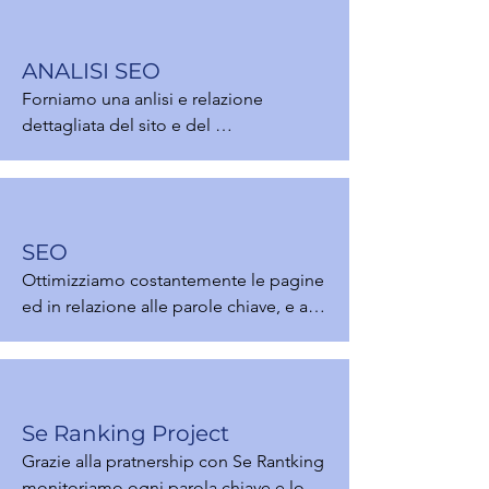
ANALISI SEO
Forniamo una anlisi e relazione 
dettagliata del sito e del 
posizionamento in relazione alla 
concorrenza e le attività per migliorarlo
SEO
Ottimizziamo costantemente le pagine 
ed in relazione alle parole chiave, e alle 
attività si miglioramento dei contenuti 
in ottica SEO per posizionare sempre 
meglio il sito
Se Ranking Project
Grazie alla pratnership con Se Rantking 
monitoriamo ogni parola chiave e lo 