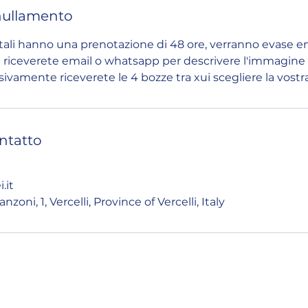
nullamento
tali hanno una prenotazione di 48 ore, verranno evase e
e riceverete email o whatsapp per descrivere l'immagine 
ivamente riceverete le 4 bozze tra xui scegliere la vost
ontatto
.it
zoni, 1, Vercelli, Province of Vercelli, Italy