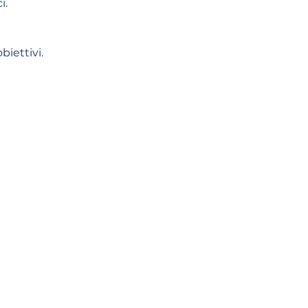
i.
biettivi.