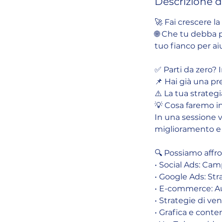
Descrizione de
🚀 Fai crescere 
🌐 Che tu debba pa
tuo fianco per aiu
✅ Parti da zero?
📌 Hai già una pr
⚠️ La tua strateg
💡 Cosa faremo 
In una sessione v
miglioramento e 
🔍 Possiamo affr
• Social Ads: Ca
• Google Ads: Stra
• E-commerce: Au
• Strategie di ve
• Grafica e conte