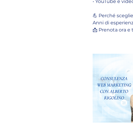
• YouTube e video
💪 Perché sceglie
Anni di esperienz
📩 Prenota ora e 