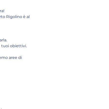
ra!
rto Rigolino è al
rla.
tuoi obiettivi.
remo aree di