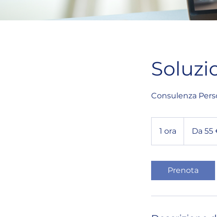
Soluzi
Consulenza Perso
Da
55
1 ora
1
Da 55
euro
o
r
Prenota