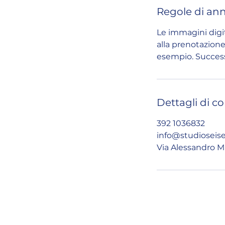
Regole di an
Le immagini digi
alla prenotazion
esempio. Success
Dettagli di c
392 1036832
info@studioseisei
Via Alessandro Man