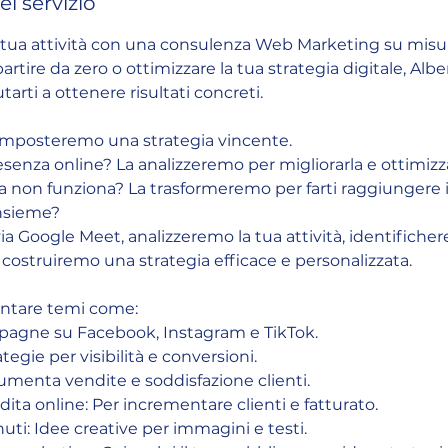
l servizio
la tua attività con una consulenza Web Marketing su misu
rtire da zero o ottimizzare la tua strategia digitale, Albe
tarti a ottenere risultati concreti.
 Imposteremo una strategia vincente.
esenza online? La analizzeremo per migliorarla e ottimizza
ia non funziona? La trasformeremo per farti raggiungere i 
insieme?
ia Google Meet, analizzeremo la tua attività, identifiche
costruiremo una strategia efficace e personalizzata.
ontare temi come:
mpagne su Facebook, Instagram e TikTok.
tegie per visibilità e conversioni.
menta vendite e soddisfazione clienti.
ndita online: Per incrementare clienti e fatturato.
nuti: Idee creative per immagini e testi.