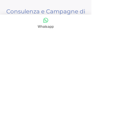
Consulenza e Campagne di
Social Media Marketing
Whatsapp
Strategie Avanzate per i Social
Media
Nell'era moderna della
comunicazione, raggiungere i
consumatori è più accessibile che
mai, ma le sfide non mancano. Una
strategia solida sui
social media
è un
requisito fondamentale.
Siamo qui per assistervi nella
creazione e gestione delle vostre
campagne e della comunicazione sui
social media, mantenendo il vostro
marchio, la vostra azienda e i vostri
prodotti al centro dell'attenzione e
raggiungendo il pubblico giusto.