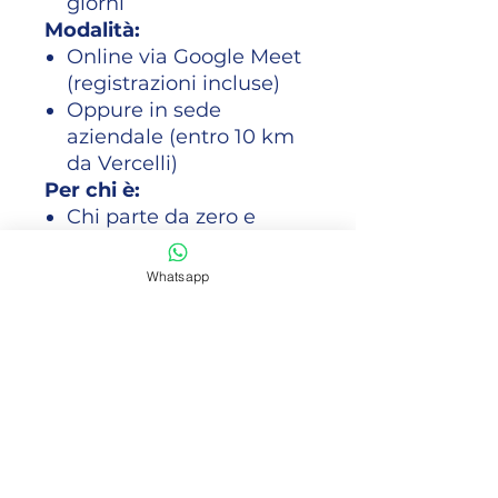
giorni
Modalità:
Online via Google Meet
(registrazioni incluse)
Oppure in sede
aziendale (entro 10 km
da Vercelli)
Per chi è:
Chi parte da zero e
vuole un percorso
completo
Whatsapp
Aziende che vogliono
formare il team sull'IA
Professionisti che
vogliono risparmiare ore
ogni settimana
📩 Dopo l'acquisto ti
contatto per fissare
calendario e programma.