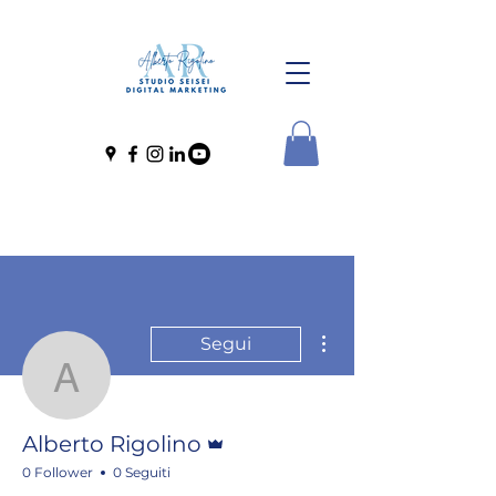
Altre azioni
Segui
Alberto Rigolino
Amministratore
Alberto Rigolino
0 Follower
0 Seguiti