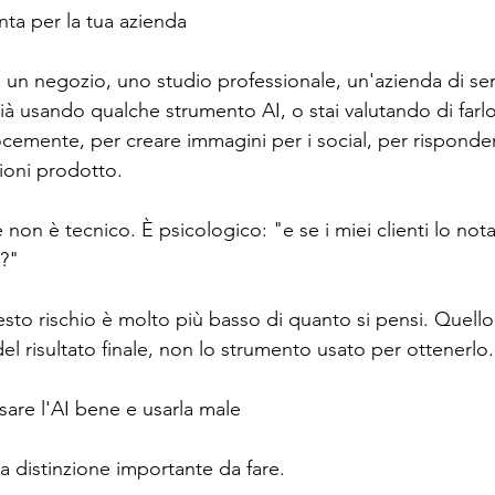
ta per la tua azienda
tà un negozio, uno studio professionale, un'azienda di serv
ià usando qualche strumento AI, o stai valutando di farlo
locemente, per creare immagini per i social, per risponder
ioni prodotto.
non è tecnico. È psicologico: "e se i miei clienti lo nota
o?"
esto rischio è molto più basso di quanto si pensi. Quell
del risultato finale, non lo strumento usato per ottenerlo.
usare l'AI bene e usarla male
a distinzione importante da fare.