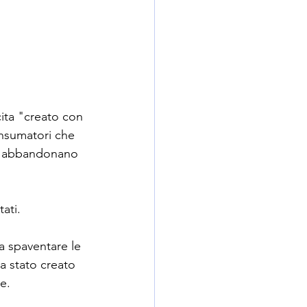
ita "creato con 
onsumatori che 
n abbandonano 
tati.
a spaventare le 
ia stato creato 
e.