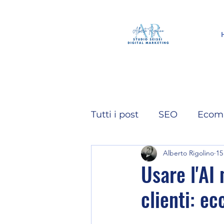
Tutti i post
SEO
Ecom
Alberto Rigolino
15
Intelligenza Artificiale
Usare l'AI 
clienti: ec
Video
Instagram