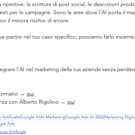
iù ripetitive: la scrittura di post social, le descrizioni prod
i testi per le campagne. Sono le aree dove l'AI porta il m
n il minore rischio di errore.
e partire nel tuo caso specifico, possiamo farlo insieme
egrare l'AI nel marketing della tua azienda senza perde
ormativi → 
qui
nza con Alberto Rigolino → 
qui
 Artificiale
Google AI
AI Marketing
Google Ads AI 2026
Marketing Digit
oogle Ads
enza Artificiale