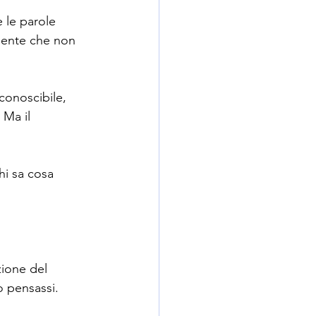
 le parole 
igente che non 
conoscibile, 
 Ma il 
hi sa cosa 
zione del 
o pensassi.