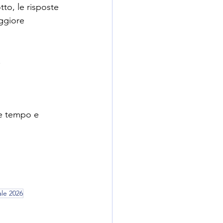
otto, le risposte 
aggiore 
.
re tempo e 
ale 2026