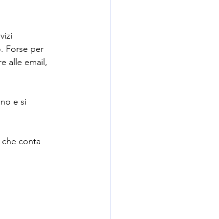
izi 
. Forse per 
e alle email, 
no e si 
o che conta 