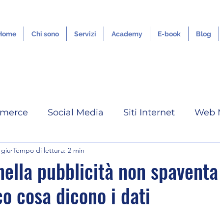
Home
Chi sono
Servizi
Academy
E-book
Blog
merce
Social Media
Siti Internet
Web 
 giu
Tempo di lettura: 2 min
IA
Google ADS
Tutorial
Grafica Digita
nella pubblicità non spaventa
co cosa dicono i dati
Servizi Outsourcing
Youtube
Linkedin