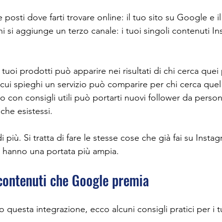
posti dove farti trovare online: il tuo sito su Google e il
 si aggiunge un terzo canale: i tuoi singoli contenuti In
tuoi prodotti può apparire nei risultati di chi cerca quei 
ui spieghi un servizio può comparire per chi cerca quel s
o con consigli utili può portarti nuovi follower da perso
he esistessi.
di più. Si tratta di fare le stesse cose che già fai su Insta
hanno una portata più ampia.
contenuti che Google premia
io questa integrazione, ecco alcuni consigli pratici per i t