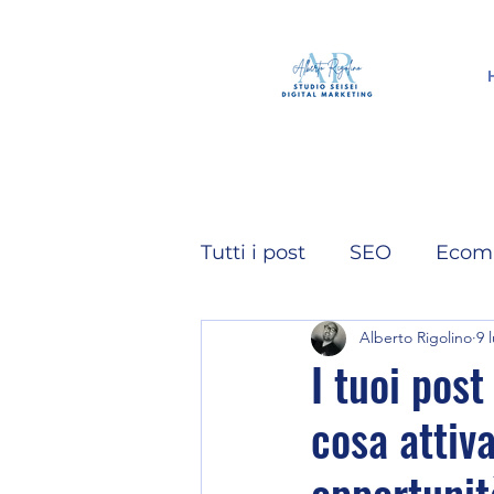
Tutti i post
SEO
Ecom
Alberto Rigolino
9 
Intelligenza Artificiale
I tuoi pos
cosa attiv
Video
Instagram
opportunit