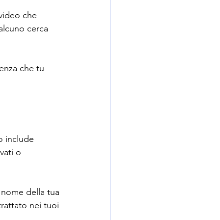
 video che 
alcuno cerca 
senza che tu 
o include 
vati o 
 nome della tua 
rattato nei tuoi 