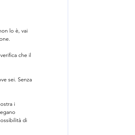
on lo è, vai 
ione.
erifica che il 
ove sei. Senza 
stra i 
iegano 
sibilità di 