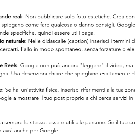
nde reali
: Non pubblicare solo foto estetiche. Crea con
, spiegano come fare qualcosa o danno consigli. Google i
de specifiche, quindi essere utili paga.
io naturale
: Nelle didascalie (caption) inserisci i termini ch
ercarti. Fallo in modo spontaneo, senza forzature o elench
 e Reels
: Google non può ancora "leggere" il video, ma l
a. Usa descrizioni chiare che spieghino esattamente di 
e
: Se hai un'attività fisica, inserisci riferimenti alla tua zon
gle a mostrare il tuo post proprio a chi cerca servizi in 
sta sempre lo stesso: essere utili alle persone. Se il tuo 
 lo avrà anche per Google.