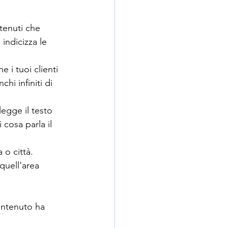
tenuti che 
ndicizza le 
e i tuoi clienti 
i infiniti di 
egge il testo 
cosa parla il 
a o città. 
quell'area 
contenuto ha 