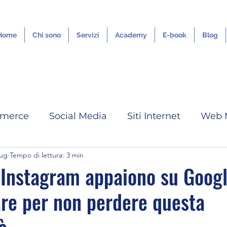
Home
Chi sono
Servizi
Academy
E-book
Blog
merce
Social Media
Siti Internet
Web 
lug
Tempo di lettura: 3 min
IA
Google ADS
Tutorial
Grafica Digita
t Instagram appaiono su Goog
are per non perdere questa
Servizi Outsourcing
Youtube
Linkedin
à