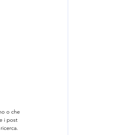
ano o che 
e i post 
 ricerca.