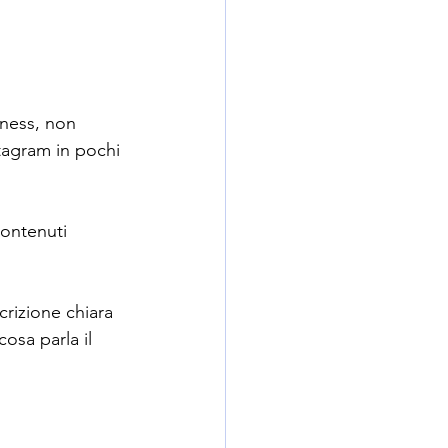
iness, non 
tagram in pochi 
contenuti 
crizione chiara 
osa parla il 