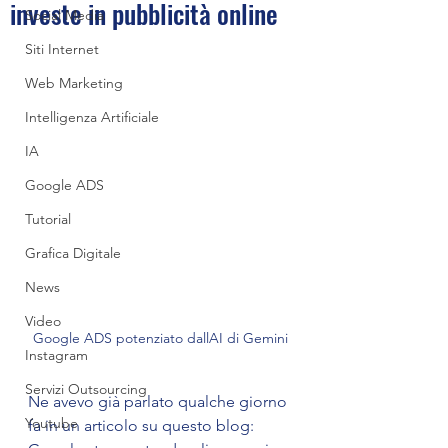
investe in pubblicità online
Social Media
Siti Internet
Web Marketing
Intelligenza Artificiale
IA
Google ADS
Tutorial
Grafica Digitale
News
Video
Google ADS potenziato dallAI di Gemini
Instagram
Servizi Outsourcing
Ne avevo già parlato qualche giorno 
Youtube
fa in un articolo su questo blog: 