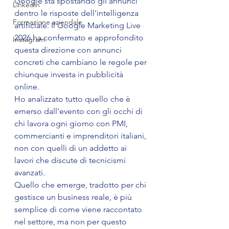
Google sta spostando gli annunci 
Linkedin
dentro le risposte dell'intelligenza 
Formazione aziendale
artificiale. Il Google Marketing Live 
2026 ha confermato e approfondito 
Instagram
questa direzione con annunci 
concreti che cambiano le regole per 
chiunque investa in pubblicità 
online.
Ho analizzato tutto quello che è 
emerso dall'evento con gli occhi di 
chi lavora ogni giorno con PMI, 
commercianti e imprenditori italiani, 
non con quelli di un addetto ai 
lavori che discute di tecnicismi 
avanzati.
Quello che emerge, tradotto per chi 
gestisce un business reale, è più 
semplice di come viene raccontato 
nel settore, ma non per questo 