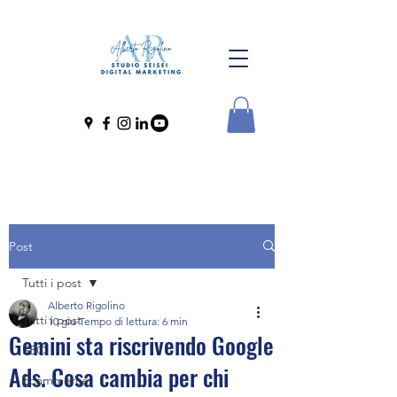
Post
Tutti i post
Alberto Rigolino
Tutti i post
10 giu
Tempo di lettura: 6 min
Gemini sta riscrivendo Google
SEO
Ads. Cosa cambia per chi
Ecommerce